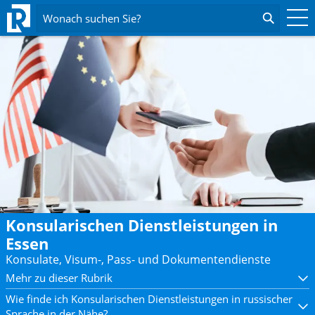
Wonach suchen Sie?
Konsularischen Dienstleistungen in
Essen
Konsulate, Visum-, Pass- und Dokumentendienste
Mehr zu dieser Rubrik
Wie finde ich Konsularischen Dienstleistungen in russischer
Sprache in der Nähe?