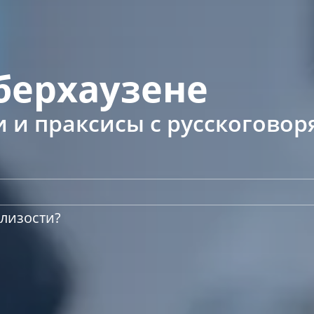
берхаузене
и и праксисы с русскогов
близости?