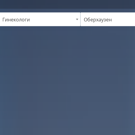
Гинекологи
Оберхаузен