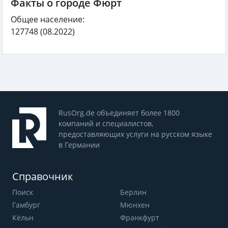
Факты о городе Фюрт
Общее население:
127748
(08.2022)
RusOrg.de объединяет более 1800
компаний и специалистов,
предоставляющих услуги на русском языке
в Германии
Справочник
Поиск
Берлин
Гамбург
Мюнхен
Кёльн
Франкфурт