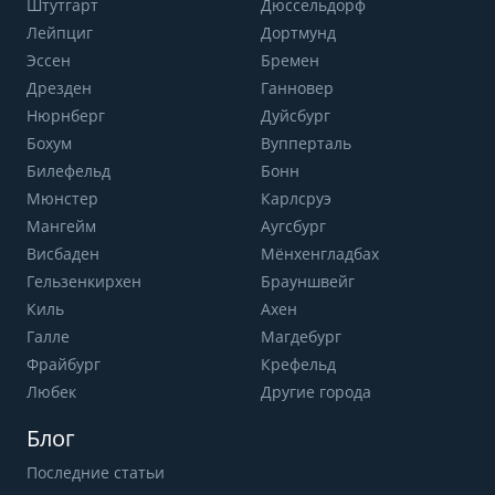
Штутгарт
Дюссельдорф
Лейпциг
Дортмунд
Эссен
Бремен
Дрезден
Ганновер
Нюрнберг
Дуйсбург
Бохум
Вупперталь
Билефельд
Бонн
Мюнстер
Карлсруэ
Мангейм
Аугсбург
Висбаден
Мёнхенгладбах
Гельзенкирхен
Брауншвейг
Киль
Ахен
Галле
Магдебург
Фрайбург
Крефельд
Любек
Другие города
Блог
Последние статьи