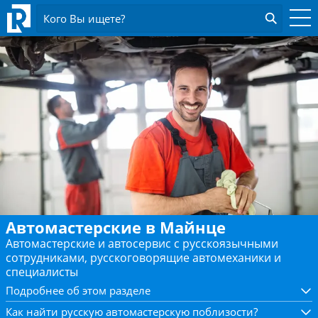
Кого Вы ищете?
Автомастерские в Майнце
Автомастерские и автосервис с русскоязычными
сотрудниками, русскоговорящие автомеханики и
специалисты
Подробнее об этом разделе
Как найти русскую автомастерскую поблизости?