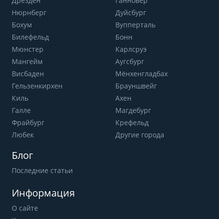
Дрезден
Ганновер
Нюрнберг
Дуйсбург
Бохум
Вупперталь
Билефельд
Бонн
Мюнстер
Карлсруэ
Мангейм
Аугсбург
Висбаден
Мёнхенгладбах
Гельзенкирхен
Брауншвейг
Киль
Ахен
Галле
Магдебург
Фрайбург
Крефельд
Любек
Другие города
Блог
Последние статьи
Информация
О сайте