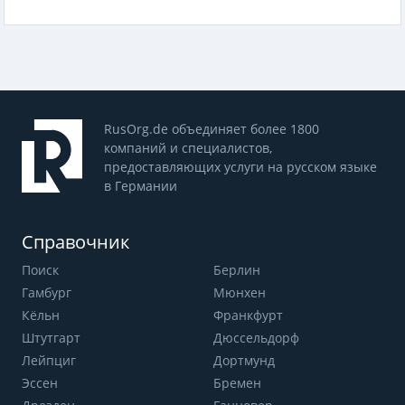
RusOrg.de объединяет более 1800
компаний и специалистов,
предоставляющих услуги на русском языке
в Германии
Справочник
Поиск
Берлин
Гамбург
Мюнхен
Кёльн
Франкфурт
Штутгарт
Дюссельдорф
Лейпциг
Дортмунд
Эссен
Бремен