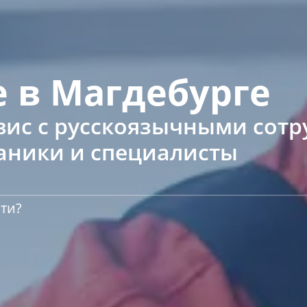
 в Магдебурге
вис с русскоязычными сот
аники и специалисты
ти?