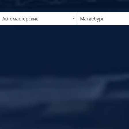
Автомастерские
Магдебург