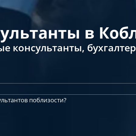
ультанты в Коб
е консультанты, бухгалтер
ультантов поблизости?