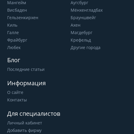
Мангейм
Аугсбург
Висбаден
Мёнхенгладбах
Гельзенкирхен
Брауншвейг
Киль
Ахен
Галле
Магдебург
Фрайбург
Крефельд
Любек
Другие города
Блог
Последние статьи
Информация
О сайте
Контакты
Для специалистов
Личный кабинет
Добавить фирму