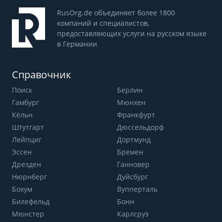
RusOrg.de объединяет более 1800
компаний и специалистов,
предоставляющих услуги на русском языке
в Германии
Справочник
Поиск
Берлин
Гамбург
Мюнхен
Кёльн
Франкфурт
Штутгарт
Дюссельдорф
Лейпциг
Дортмунд
Эссен
Бремен
Дрезден
Ганновер
Нюрнберг
Дуйсбург
Бохум
Вупперталь
Билефельд
Бонн
Мюнстер
Карлсруэ