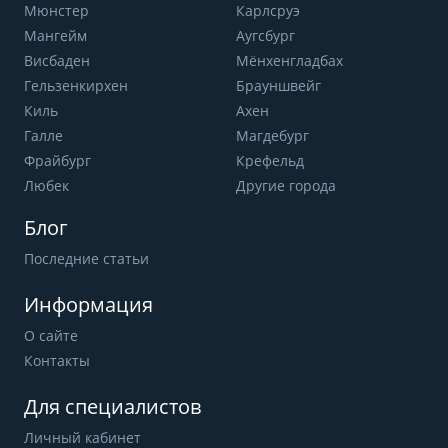
Мюнстер
Карлсруэ
Мангейм
Аугсбург
Висбаден
Мёнхенгладбах
Гельзенкирхен
Брауншвейг
Киль
Ахен
Галле
Магдебург
Фрайбург
Крефельд
Любек
Другие города
Блог
Последние статьи
Информация
О сайте
Контакты
Для специалистов
Личный кабинет