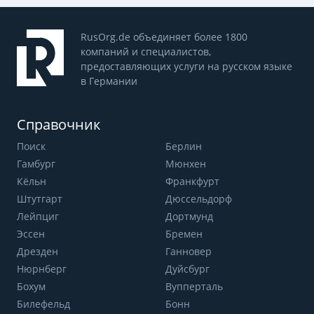
RusOrg.de объединяет более 1800
компаний и специалистов,
предоставляющих услуги на русском языке
в Германии
Справочник
Поиск
Берлин
Гамбург
Мюнхен
Кёльн
Франкфурт
Штутгарт
Дюссельдорф
Лейпциг
Дортмунд
Эссен
Бремен
Дрезден
Ганновер
Нюрнберг
Дуйсбург
Бохум
Вупперталь
Билефельд
Бонн