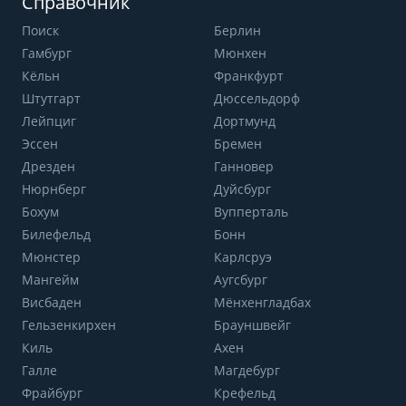
Справочник
Поиск
Берлин
Гамбург
Мюнхен
Кёльн
Франкфурт
Штутгарт
Дюссельдорф
Лейпциг
Дортмунд
Эссен
Бремен
Дрезден
Ганновер
Нюрнберг
Дуйсбург
Бохум
Вупперталь
Билефельд
Бонн
Мюнстер
Карлсруэ
Мангейм
Аугсбург
Висбаден
Мёнхенгладбах
Гельзенкирхен
Брауншвейг
Киль
Ахен
Галле
Магдебург
Фрайбург
Крефельд