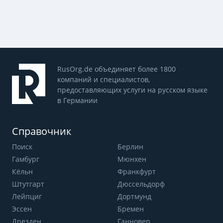
RusOrg.de объединяет более 1800
компаний и специалистов,
предоставляющих услуги на русском языке
в Германии
Справочник
Поиск
Берлин
Гамбург
Мюнхен
Кёльн
Франкфурт
Штутгарт
Дюссельдорф
Лейпциг
Дортмунд
Эссен
Бремен
Дрезден
Ганновер