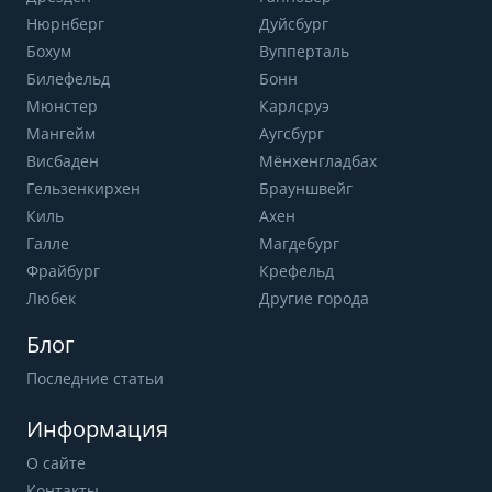
Нюрнберг
Дуйсбург
Бохум
Вупперталь
Билефельд
Бонн
Мюнстер
Карлсруэ
Мангейм
Аугсбург
Висбаден
Мёнхенгладбах
Гельзенкирхен
Брауншвейг
Киль
Ахен
Галле
Магдебург
Фрайбург
Крефельд
Любек
Другие города
Блог
Последние статьи
Информация
О сайте
Контакты