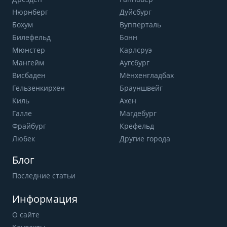
Нюрнберг
Дуйсбург
Бохум
Вупперталь
Билефельд
Бонн
Мюнстер
Карлсруэ
Мангейм
Аугсбург
Висбаден
Мёнхенгладбах
Гельзенкирхен
Брауншвейг
Киль
Ахен
Галле
Магдебург
Фрайбург
Крефельд
Любек
Другие города
Блог
Последние статьи
Информация
О сайте