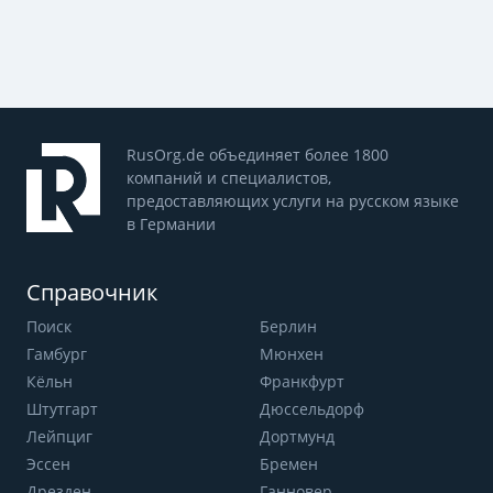
RusOrg.de объединяет более 1800
компаний и специалистов,
предоставляющих услуги на русском языке
в Германии
Справочник
Поиск
Берлин
Гамбург
Мюнхен
Кёльн
Франкфурт
Штутгарт
Дюссельдорф
Лейпциг
Дортмунд
Эссен
Бремен
Дрезден
Ганновер