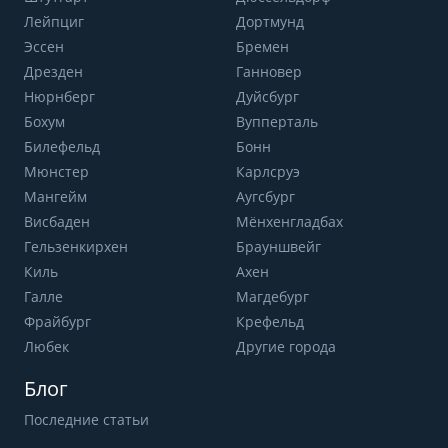
Лейпциг
Дортмунд
Эссен
Бремен
Дрезден
Ганновер
Нюрнберг
Дуйсбург
Бохум
Вупперталь
Билефельд
Бонн
Мюнстер
Карлсруэ
Мангейм
Аугсбург
Висбаден
Мёнхенгладбах
Гельзенкирхен
Брауншвейг
Киль
Ахен
Галле
Магдебург
Фрайбург
Крефельд
Любек
Другие города
Блог
Последние статьи