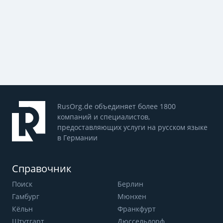
RusOrg.de объединяет более 1800
компаний и специалистов,
предоставляющих услуги на русском языке
в Германии
Справочник
Поиск
Берлин
Гамбург
Мюнхен
Кёльн
Франкфурт
Штутгарт
Дюссельдорф