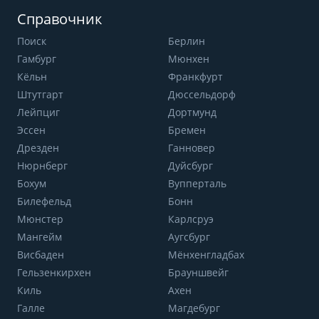
Справочник
Поиск
Берлин
Гамбург
Мюнхен
Кёльн
Франкфурт
Штутгарт
Дюссельдорф
Лейпциг
Дортмунд
Эссен
Бремен
Дрезден
Ганновер
Нюрнберг
Дуйсбург
Бохум
Вупперталь
Билефельд
Бонн
Мюнстер
Карлсруэ
Мангейм
Аугсбург
Висбаден
Мёнхенгладбах
Гельзенкирхен
Брауншвейг
Киль
Ахен
Галле
Магдебург