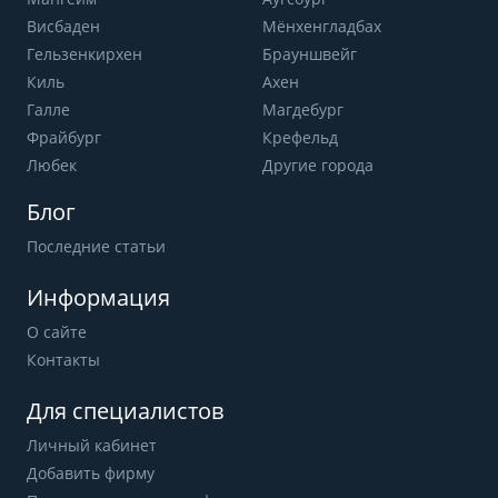
Висбаден
Мёнхенгладбах
Гельзенкирхен
Брауншвейг
Киль
Ахен
Галле
Магдебург
Фрайбург
Крефельд
Любек
Другие города
Блог
Последние статьи
Информация
О сайте
Контакты
Для специалистов
Личный кабинет
Добавить фирму