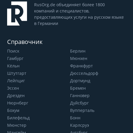
RusOrg.de объединяет более 1800
компаний и специалистов,
предоставляющих услуги на русском языке
в Германии
Справочник
Поиск
Берлин
Гамбург
Мюнхен
Кёльн
Франкфурт
Штутгарт
Дюссельдорф
Лейпциг
Дортмунд
Эссен
Бремен
Дрезден
Ганновер
Нюрнберг
Дуйсбург
Бохум
Вупперталь
Билефельд
Бонн
Мюнстер
Карлсруэ
Мангейм
Аугсбург