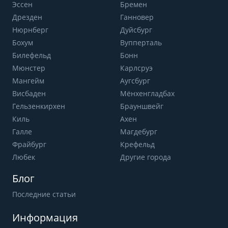
Эссен
Бремен
Дрезден
Ганновер
Нюрнберг
Дуйсбург
Бохум
Вупперталь
Билефельд
Бонн
Мюнстер
Карлсруэ
Мангейм
Аугсбург
Висбаден
Мёнхенгладбах
Гельзенкирхен
Брауншвейг
Киль
Ахен
Галле
Магдебург
Фрайбург
Крефельд
Любек
Другие города
Блог
Последние статьи
Информация