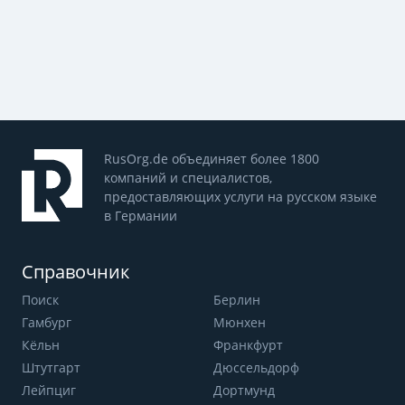
RusOrg.de объединяет более 1800
компаний и специалистов,
предоставляющих услуги на русском языке
в Германии
Справочник
Поиск
Берлин
Гамбург
Мюнхен
Кёльн
Франкфурт
Штутгарт
Дюссельдорф
Лейпциг
Дортмунд