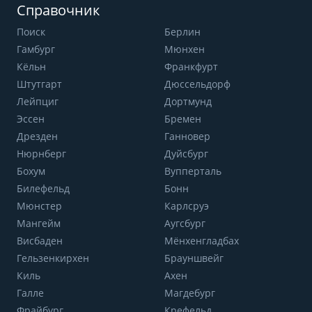
Справочник
Поиск
Берлин
Гамбург
Мюнхен
Кёльн
Франкфурт
Штутгарт
Дюссельдорф
Лейпциг
Дортмунд
Эссен
Бремен
Дрезден
Ганновер
Нюрнберг
Дуйсбург
Бохум
Вупперталь
Билефельд
Бонн
Мюнстер
Карлсруэ
Мангейм
Аугсбург
Висбаден
Мёнхенгладбах
Гельзенкирхен
Брауншвейг
Киль
Ахен
Галле
Магдебург
Фрайбург
Крефельд