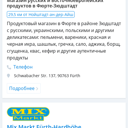
Магазин русских и восточноевропейских
продуктов в Фюрте-Зюдштадт
29,5 км от Нойштадт-ан-дер-Айш
Продуктовый магазин в Фюрте в районе Зюдштадт
с русскими, украинскими, польскими и другими
деликатесами: пельмени, вареники, красная и
черная икра, шашлык, гречка, сало, аджика, борщ,
сгущенка, квас, кефир и другие аутентичные
продукты
Телефон
Schwabacher Str. 137
,
90763
Fürth
Подробнее
Mix Markt Fürth-Hardhöhe