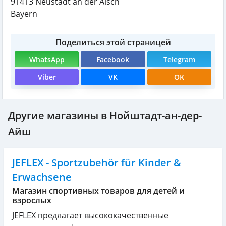
91413
Neustadt an der Aisch
Bayern
Поделиться этой страницей
WhatsApp
Facebook
Telegram
Viber
VK
OK
Другие магазины в Нойштадт-ан-дер-
Айш
JEFLEX - Sportzubehör für Kinder &
Erwachsene
Магазин спортивных товаров для детей и
взрослых
JEFLEX предлагает высококачественные