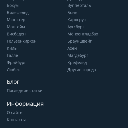
Бохум
Вупперталь
Билефельд
Бонн
Мюнстер
Карлсруэ
Мангейм
Аугсбург
Висбаден
Мёнхенгладбах
Гельзенкирхен
Брауншвейг
Киль
Ахен
Галле
Магдебург
Фрайбург
Крефельд
Любек
Другие города
Блог
Последние статьи
Информация
О сайте
Контакты