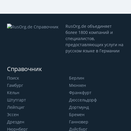
RusOrg.de объединяет
более 1800 компаний и
специалистов,
предоставляющих услуги на
русском языке в Германии
Справочник
Поиск
Берлин
Гамбург
Мюнхен
Кёльн
Франкфурт
Штутгарт
Дюссельдорф
Лейпциг
Дортмунд
Эссен
Бремен
Дрезден
Ганновер
Нюрнберг
Дуйсбург