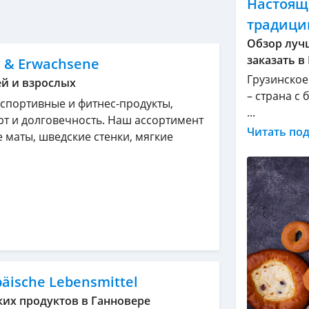
Настоящи
традици
Обзор луч
заказать в
er & Erwachsene
Грузинское
ей и взрослых
– страна с
 спортивные и фитнес-продукты,
...
т и долговечность. Наш ассортимент
Читать по
 маты, шведские стенки, мягкие
päische Lebensmittel
ких продуктов в Ганновере