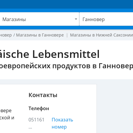
Магазины
Ганновер
новер
Магазины в Ганновере
Магазины в Нижней Саксони
ische Lebensmittel
ноевропейских продуктов в Ганнове
Контакты
Телефон
овере
ской и
051161
Показать
...
номер