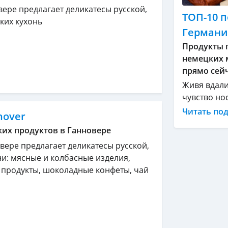
вере предлагает деликатесы русской,
ТОП-10 п
ких кухонь
Герман
Продукты п
немецких м
прямо сейч
Живя вдали
чувство но
Читать по
nover
ких продуктов в Ганновере
вере предлагает деликатесы русской,
ни: мясные и колбасные изделия,
 продукты, шоколадные конфеты, чай