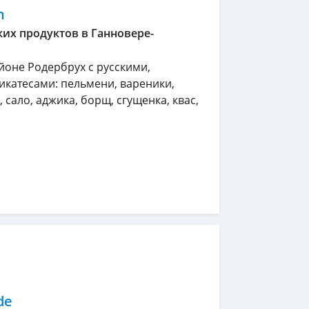
h
их продуктов в Ганновере-
йоне Родербрух с русскими,
икатесами: пельмени, вареники,
 сало, аджика, борщ, сгущенка, квас,
de