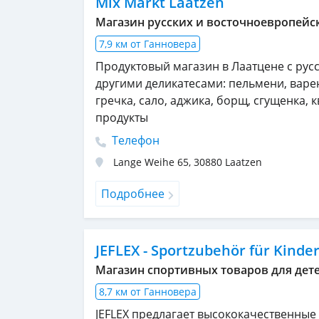
Mix Markt Laatzen
Магазин русских и восточноевропейс
7,9 км от Ганновера
Продуктовый магазин в Лаатцене с рус
другими деликатесами: пельмени, варе
гречка, сало, аджика, борщ, сгущенка, 
продукты
Телефон
Lange Weihe 65
,
30880
Laatzen
Подробнее
JEFLEX - Sportzubehör für Kind
Магазин спортивных товаров для дет
8,7 км от Ганновера
JEFLEX предлагает высококачественные