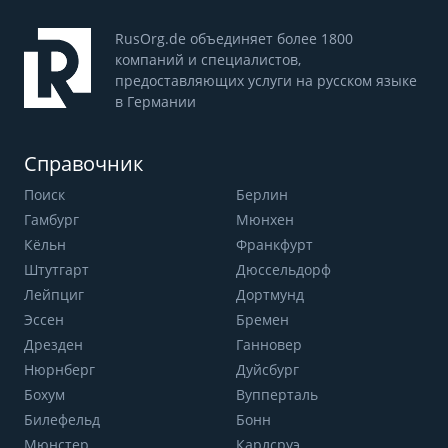
RusOrg.de объединяет более 1800
компаний и специалистов,
предоставляющих услуги на русском языке
в Германии
Справочник
Поиск
Берлин
Гамбург
Мюнхен
Кёльн
Франкфурт
Штутгарт
Дюссельдорф
Лейпциг
Дортмунд
Эссен
Бремен
Дрезден
Ганновер
Нюрнберг
Дуйсбург
Бохум
Вупперталь
Билефельд
Бонн
Мюнстер
Карлсруэ