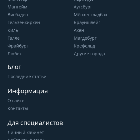
Мангейм
Аугсбург
Висбаден
Мёнхенгладбах
Гельзенкирхен
Брауншвейг
Киль
Ахен
Галле
Магдебург
Фрайбург
Крефельд
Любек
Другие города
Блог
Последние статьи
Информация
О сайте
Контакты
Для специалистов
Личный кабинет