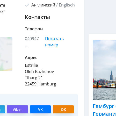
Английский
/
Englisch
ете
 от
Контакты
Телефон
040947
Показать
...
номер
Адрес
Estrilie
Oleh Bazhenov
Tibarg 21
22459
Hamburg
Гамбург 
m
Viber
VK
OK
Герман