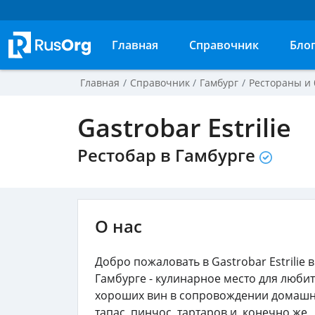
Главная
Справочник
Бло
Главная
Справочник
Гамбург
Рестораны и 
Gastrobar Estrilie
Рестобар в Гамбурге
О нас
Добро пожаловать в Gastrobar Estrilie в
Гамбурге - кулинарное место для люби
хороших вин в сопровождении домаш
тапас, пинчос, тартаров и, конечно же,