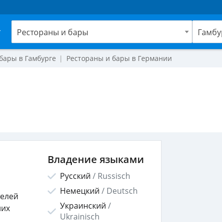
г
Рестораны и бары
Гамбу
бары в Гамбурге
Рестораны и бары в Германии
Владение языками
Русский
/
Russisch
Немецкий
/
Deutsch
телей
Украинский
/
них
Ukrainisch