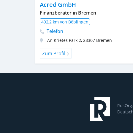
Acred GmbH
Finanzberater in Bremen
492,2 km von Böblingen
Telefon
An Krietes Park 2
,
28307
Bremen
Zum Profil
RusOrg.
Deutsch