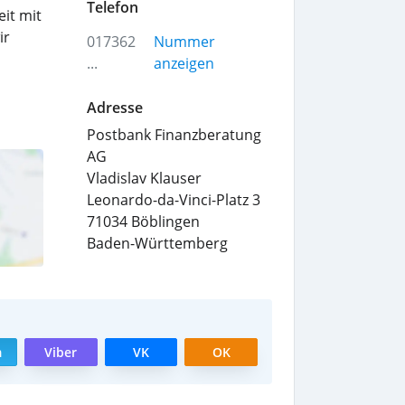
Telefon
it mit
ir
017362
Nummer
...
anzeigen
Adresse
Postbank Finanzberatung
AG
Vladislav Klauser
Leonardo-da-Vinci-Platz 3
71034
Böblingen
Baden-Württemberg
m
Viber
VK
OK