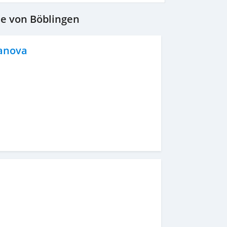
he von Böblingen
anova