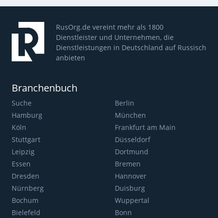
RusOrg.de vereint mehr als 1800
Dienstleister und Unternehmen, die
Dienstleistungen in Deutschland auf Russisch
anbieten
Branchenbuch
Suche
Berlin
Hamburg
München
Köln
Frankfurt am Main
Stuttgart
Düsseldorf
Leipzig
Dortmund
Essen
Bremen
Dresden
Hannover
Nürnberg
Duisburg
Bochum
Wuppertal
Bielefeld
Bonn