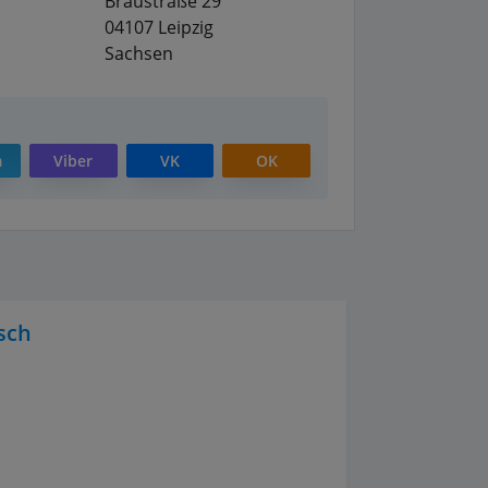
Braustraße 29
04107
Leipzig
Sachsen
m
Viber
VK
OK
sch