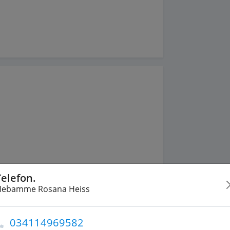
Telefon.
Hebamme Rosana Heiss
s und Dr. Heike Meltonjan
034114969582