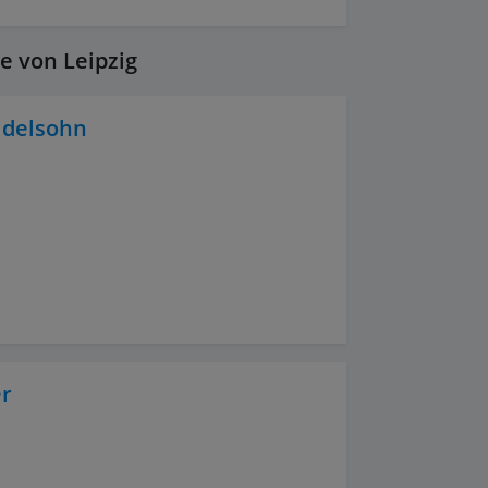
e von Leipzig
idelsohn
er