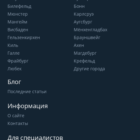
Билефельд
Бонн
Мюнстер
Карлсруэ
Мангейм
Аугсбург
Висбаден
Мёнхенгладбах
Гельзенкирхен
Брауншвейг
Киль
Ахен
Галле
Магдебург
Фрайбург
Крефельд
Любек
Другие города
Блог
Последние статьи
Информация
О сайте
Контакты
Для специалистов