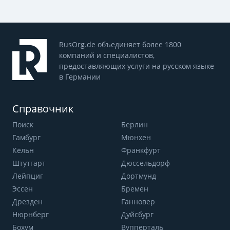
RusOrg.de объединяет более 1800
компаний и специалистов,
предоставляющих услуги на русском языке
в Германии
Справочник
Поиск
Берлин
Гамбург
Мюнхен
Кёльн
Франкфурт
Штутгарт
Дюссельдорф
Лейпциг
Дортмунд
Эссен
Бремен
Дрезден
Ганновер
Нюрнберг
Дуйсбург
Бохум
Вупперталь