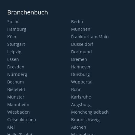
Branchenbuch
Suche
Berlin
Hamburg
München
Köln
Frankfurt am Main
Stuttgart
Düsseldorf
Leipzig
Dortmund
Essen
Bremen
Dresden
Hannover
Nürnberg
Duisburg
Bochum
Wuppertal
Bielefeld
Bonn
Münster
Karlsruhe
Mannheim
Augsburg
Wiesbaden
Mönchengladbach
Gelsenkirchen
Braunschweig
Kiel
Aachen
Halle (Saale)
Magdeburg