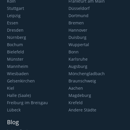
Köln
Frankfurt am Main
Stuttgart
Düsseldorf
Leipzig
Dortmund
Essen
Bremen
Dresden
Hannover
Nürnberg
Duisburg
Bochum
Wuppertal
Bielefeld
Bonn
Münster
Karlsruhe
Mannheim
Augsburg
Wiesbaden
Mönchengladbach
Gelsenkirchen
Braunschweig
Kiel
Aachen
Halle (Saale)
Magdeburg
Freiburg im Breisgau
Krefeld
Lübeck
Andere Städte
Blog