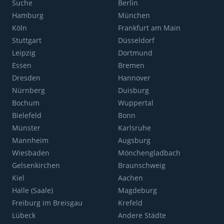
Suche
Berlin
Hamburg
München
Köln
Frankfurt am Main
Stuttgart
Düsseldorf
Leipzig
Dortmund
Essen
Bremen
Dresden
Hannover
Nürnberg
Duisburg
Bochum
Wuppertal
Bielefeld
Bonn
Münster
Karlsruhe
Mannheim
Augsburg
Wiesbaden
Mönchengladbach
Gelsenkirchen
Braunschweig
Kiel
Aachen
Halle (Saale)
Magdeburg
Freiburg im Breisgau
Krefeld
Lübeck
Andere Städte