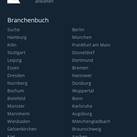
anbieten
Branchenbuch
Suche
Berlin
Hamburg
München
Köln
Frankfurt am Main
Stuttgart
Düsseldorf
Leipzig
Dortmund
Essen
Bremen
Dresden
Hannover
Nürnberg
Duisburg
Bochum
Wuppertal
Bielefeld
Bonn
Münster
Karlsruhe
Mannheim
Augsburg
Wiesbaden
Mönchengladbach
Gelsenkirchen
Braunschweig
Kiel
Aachen