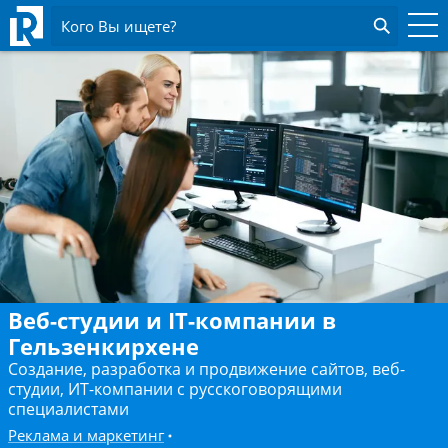
Кого Вы ищете?
Веб-студии и IT-компании в
Гельзенкирхене
Создание, разработка и продвижение сайтов, веб-
студии, ИТ-компании с русскоговорящими
специалистами
Реклама и маркетинг