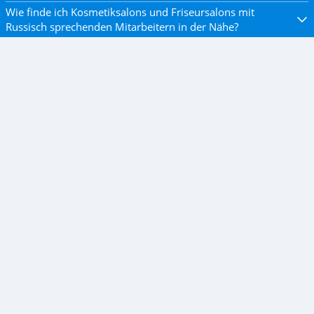
Wie finde ich Kosmetiksalons und Friseursalons mit
Russisch sprechenden Mitarbeitern in der Nähe?