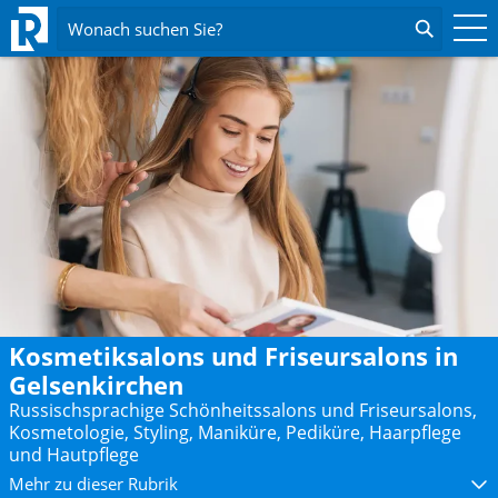
Wonach suchen Sie?
Kosmetiksalons und Friseursalons in
Gelsenkirchen
Russischsprachige Schönheitssalons und Friseursalons,
Kosmetologie, Styling, Maniküre, Pediküre, Haarpflege
und Hautpflege
Mehr zu dieser Rubrik