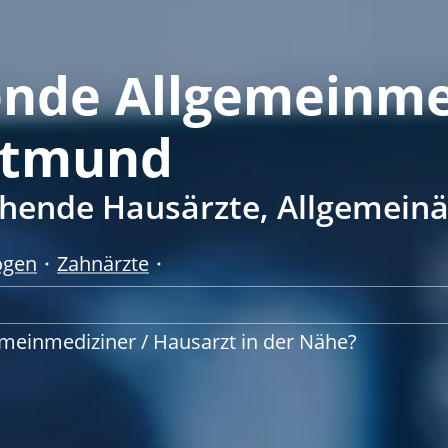
ende Allgemeinme
rtmund
chende Hausärzte, Allgemein
ogen
Zahnärzte
emeinmediziner / Hausarzt in der Nähe?