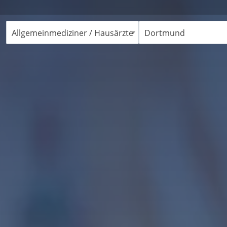
Allgemeinmediziner / Hausärzte
Dortmund