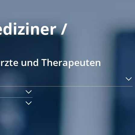
diziner /
ärzte und Therapeuten