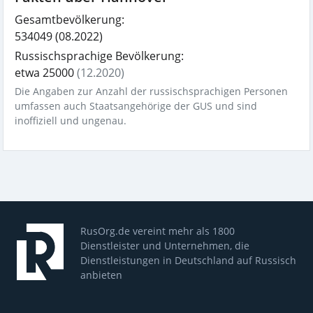
Gesamtbevölkerung:
534049
(08.2022)
Russischsprachige Bevölkerung:
etwa 25000
(12.2020)
Die Angaben zur Anzahl der russischsprachigen Personen
umfassen auch Staatsangehörige der GUS und sind
inoffiziell und ungenau.
RusOrg.de vereint mehr als 1800
Dienstleister und Unternehmen, die
Dienstleistungen in Deutschland auf Russisch
anbieten