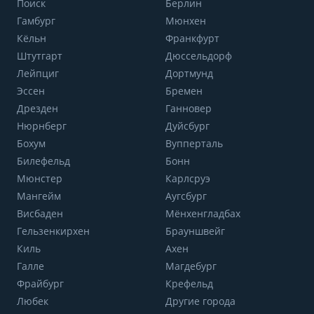
Поиск
Берлин
Гамбург
Мюнхен
Кёльн
Франкфурт
Штутгарт
Дюссельдорф
Лейпциг
Дортмунд
Эссен
Бремен
Дрезден
Ганновер
Нюрнберг
Дуйсбург
Бохум
Вупперталь
Билефельд
Бонн
Мюнстер
Карлсруэ
Мангейм
Аугсбург
Висбаден
Мёнхенгладбах
Гельзенкирхен
Брауншвейг
Киль
Ахен
Галле
Магдебург
Фрайбург
Крефельд
Любек
Другие города