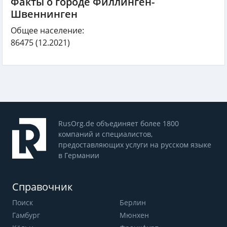
Факты о городе Филлинген-
Швеннинген
Общее население:
86475
(12.2021)
RusOrg.de объединяет более 1800
компаний и специалистов,
предоставляющих услуги на русском языке
в Германии
Справочник
Поиск
Берлин
Гамбург
Мюнхен