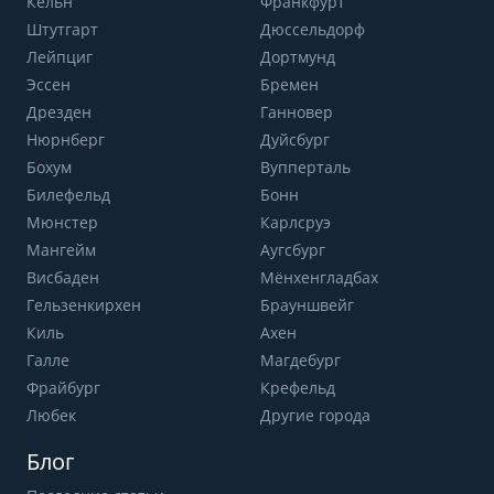
Кёльн
Франкфурт
Штутгарт
Дюссельдорф
Лейпциг
Дортмунд
Эссен
Бремен
Дрезден
Ганновер
Нюрнберг
Дуйсбург
Бохум
Вупперталь
Билефельд
Бонн
Мюнстер
Карлсруэ
Мангейм
Аугсбург
Висбаден
Мёнхенгладбах
Гельзенкирхен
Брауншвейг
Киль
Ахен
Галле
Магдебург
Фрайбург
Крефельд
Любек
Другие города
Блог