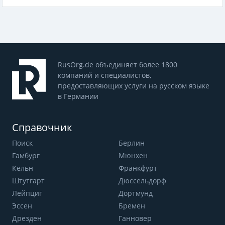
RusOrg.de объединяет более 1800
компаний и специалистов,
предоставляющих услуги на русском языке
в Германии
Справочник
Поиск
Берлин
Гамбург
Мюнхен
Кёльн
Франкфурт
Штутгарт
Дюссельдорф
Лейпциг
Дортмунд
Эссен
Бремен
Дрезден
Ганновер