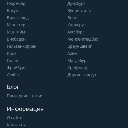
Нюрнберг
Дуйсбург
Бохум
Вупперталь
Билефельд
Бонн
Мюнстер
Карлсруэ
Мангейм
Аугсбург
Висбаден
Мёнхенгладбах
Гельзенкирхен
Брауншвейг
Киль
Ахен
Галле
Магдебург
Фрайбург
Крефельд
Любек
Другие города
Блог
Последние статьи
Информация
О сайте
Контакты