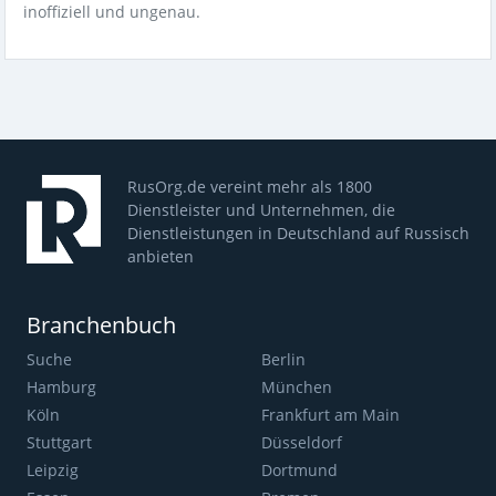
inoffiziell und ungenau.
RusOrg.de vereint mehr als 1800
Dienstleister und Unternehmen, die
Dienstleistungen in Deutschland auf Russisch
anbieten
Branchenbuch
Suche
Berlin
Hamburg
München
Köln
Frankfurt am Main
Stuttgart
Düsseldorf
Leipzig
Dortmund