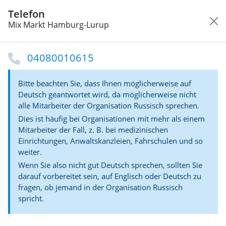
Telefon
Wonach suchen Sie?
Mix Markt Hamburg-Lurup
Startseite
Hamburg
Läden in Hamburg
04080010615
Bitte beachten Sie, dass Ihnen möglicherweise auf
Deutsch geantwortet wird, da möglicherweise nicht
alle Mitarbeiter der Organisation Russisch sprechen.
Dies ist häufig bei Organisationen mit mehr als einem
Mix Markt Hamburg-Lurup
Mitarbeiter der Fall, z. B. bei medizinischen
Supermarkt für russische und osteuropäische
Einrichtungen, Anwaltskanzleien, Fahrschulen und so
Spezialitäten in Hamburg-Lurup
weiter.
Wenn Sie also nicht gut Deutsch sprechen, sollten Sie
darauf vorbereitet sein, auf Englisch oder Deutsch zu
fragen, ob jemand in der Organisation Russisch
spricht.